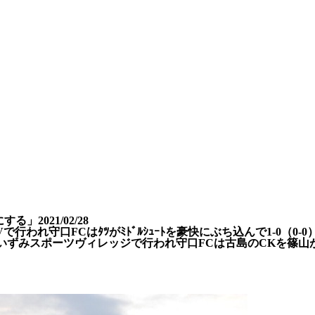
にする」
2021/02/28
で行われ守口FCはﾀﾂがﾐﾄﾞﾙｼｭｰﾄを豪快にぶち込んで1-0（0-
戦がいずみスポーツヴィレッジで行われ守口FCは古島のCKを篠山が