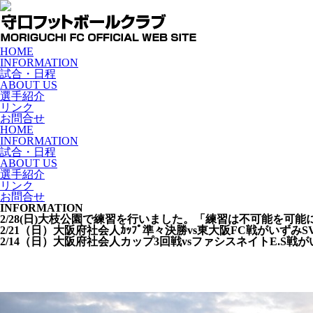
HOME
INFORMATION
試合・日程
ABOUT US
選手紹介
リンク
お問合せ
HOME
INFORMATION
試合・日程
ABOUT US
選手紹介
リンク
お問合せ
INFORMATION
2/28(日)大枝公園で練習を行いました。「練習は不可能を可能
2/21（日）大阪府社会人ｶｯﾌﾟ準々決勝vs東大阪FC戦がいずみSV
2/14（日）大阪府社会人カップ3回戦vsファシスネイトE.S