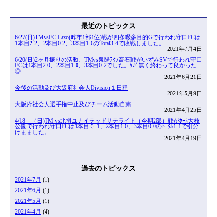
最近のトピックス
6/27(日)TMvsFC.Lazo(昨年1部1位)戦が四条畷多目的Gで行われ守口FCは
1本目2-2、2本目0-2、3本目1-0のTotal3-4で敗戦しました。
2021年7月4日
6/20(日)2ヶ月振りの活動、TMvs泉陽ﾃｸﾉ高石戦がいずみSVで行われ守口
FCは1本目2-0、2本目1-0、3本目0-2でした。ｹｶﾞ無く終わって良かった
◎
2021年6月21日
今後の活動及び大阪府社会人Division１日程
2021年5月9日
大阪府社会人選手権中止及びチーム活動自粛
2021年4月25日
4/18 （日)TM vs北摂ユナイテッドサテライト（今期2部）戦がﾎｰﾑ大枝
公園で行われ守口FCは1本目０-1、2本目1-0、3本目0-0のﾄｰﾀﾙ1-1で引分
けまました。
2021年4月19日
過去のトピックス
2021年7月
(1)
2021年6月
(1)
2021年5月
(1)
2021年4月
(4)