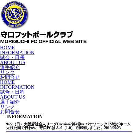
HOME
INFORMATION
試合・日程
ABOUT US
選手紹介
リンク
お問合せ
HOME
INFORMATION
試合・日程
ABOUT US
選手紹介
リンク
お問合せ
INFORMATION
9/22（日）大阪府社会人リーグDivision2第4節vs パナソニックLS戦がホーム
大枝公園で行われ、守口FCは３-0（1-0）で勝利しました。
2019/09/23