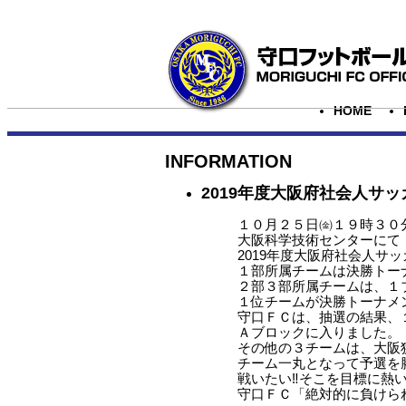
HOME
INFORMATION
2019年度大阪府社会人サ
１０月２５日㈮１９時３０
大阪科学技術センターにて
2019年度大阪府社会人サ
１部所属チームは決勝トー
２部３部所属チームは、１
１位チームが決勝トーナメ
守口ＦＣは、抽選の結果、
Ａブロックに入りました。
その他の３チームは、大阪
チーム一丸となって予選を
戦いたい‼そこを目標に熱
守口ＦＣ「絶対的に負けら