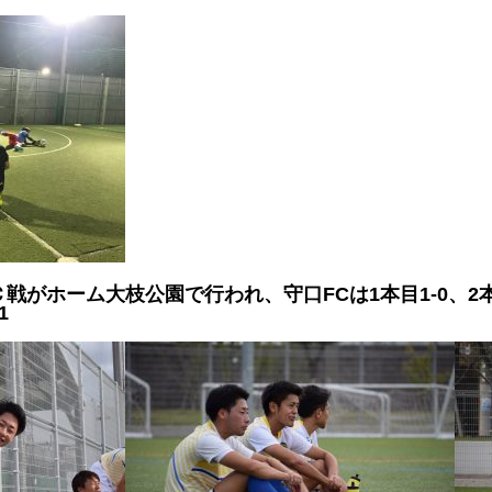
ＦＣ戦がホーム大枝公園で行われ、守口FCは1本目1-0、2本目
1