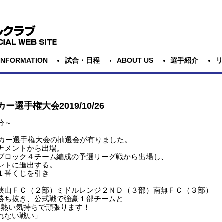
INFORMATION
試合・日程
ABOUT US
選手紹介
ッカー選手権大会
2019/10/26
分～
ッカー選手権大会の抽選会が有りました。
ナメントから出場。
ブロック４チーム編成の予選リーグ戦から出場し、
ントに進出する。
１番くじを引き
狭山ＦＣ（２部）ミドルレンジ２ＮＤ（３部）南無ＦＣ（３部）
勝ち抜き、公式戦で強豪１部チームと
い熱い気持ちで頑張ります！
れない戦い」