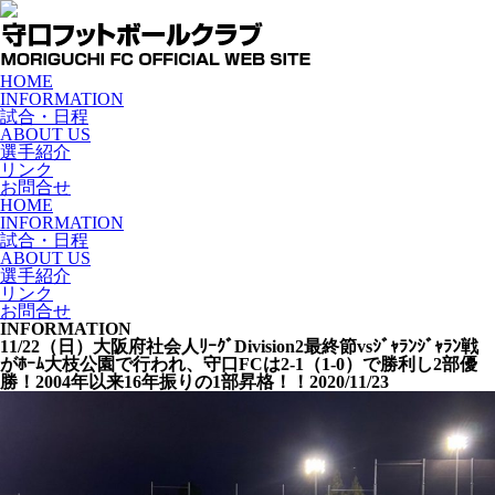
HOME
INFORMATION
試合・日程
ABOUT US
選手紹介
リンク
お問合せ
HOME
INFORMATION
試合・日程
ABOUT US
選手紹介
リンク
お問合せ
INFORMATION
11/22（日）大阪府社会人ﾘｰｸﾞDivision2最終節vsｼﾞｬﾗﾝｼﾞｬﾗﾝ戦
がﾎｰﾑ大枝公園で行われ、守口FCは2-1（1-0）で勝利し2部優
勝！2004年以来16年振りの1部昇格！！
2020/11/23