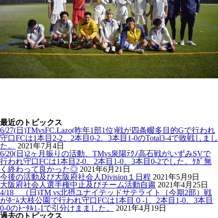
最近のトピックス
6/27(日)TMvsFC.Lazo(昨年1部1位)戦が四条畷多目的Gで行われ
守口FCは1本目2-2、2本目0-2、3本目1-0のTotal3-4で敗戦しまし
た。
2021年7月4日
6/20(日)2ヶ月振りの活動、TMvs泉陽ﾃｸﾉ高石戦がいずみSVで
行われ守口FCは1本目2-0、2本目1-0、3本目0-2でした。ｹｶﾞ無
く終わって良かった◎
2021年6月21日
今後の活動及び大阪府社会人Division１日程
2021年5月9日
大阪府社会人選手権中止及びチーム活動自粛
2021年4月25日
4/18 （日)TM vs北摂ユナイテッドサテライト（今期2部）戦
がﾎｰﾑ大枝公園で行われ守口FCは1本目０-1、2本目1-0、3本目
0-0のﾄｰﾀﾙ1-1で引分けまました。
2021年4月19日
過去のトピックス