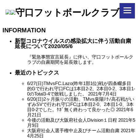
INFORMATION
新型コロナウイルスの感染拡大に伴う活動自粛
延長について
2020/05/6
『緊急事態宣言延長』に伴い、守口フットボールク
ラブの自粛期間を延長致します。
最近のトピックス
6/27(日)TMvsFC.Lazo(昨年1部1位)戦が四条畷多目
的Gで行われ守口FCは1本目2-2、2本目0-2、3本目1-
0のTotal3-4で敗戦しました。
2021年7月4日
6/20(日)2ヶ月振りの活動、TMvs泉陽ﾃｸﾉ高石戦がい
ずみSVで行われ守口FCは1本目2-0、2本目1-0、3本
目0-2でした。ｹｶﾞ無く終わって良かった◎
2021年6
月21日
今後の活動及び大阪府社会人Division１日程
2021年5
月9日
大阪府社会人選手権中止及びチーム活動自粛
2021年
4月25日